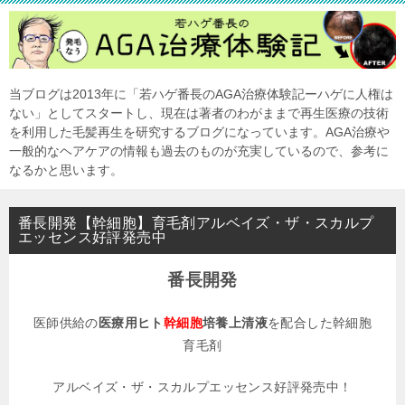
当ブログは2013年に「若ハゲ番長のAGA治療体験記ーハゲに人権は
ない」としてスタートし、現在は著者のわがままで再生医療の技術
を利用した毛髪再生を研究するブログになっています。AGA治療や
一般的なヘアケアの情報も過去のものが充実しているので、参考に
なるかと思います。
番長開発【幹細胞】育毛剤アルベイズ・ザ・スカルプ
エッセンス好評発売中
番長開発
医師供給の
医療用ヒト
幹細胞
培養上清液
を配合した幹細胞
育毛剤
アルベイズ・ザ・スカルプエッセンス好評発売中！