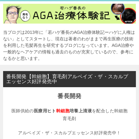
当ブログは2013年に「若ハゲ番長のAGA治療体験記ーハゲに人権は
ない」としてスタートし、現在は著者のわがままで再生医療の技術
を利用した毛髪再生を研究するブログになっています。AGA治療や
一般的なヘアケアの情報も過去のものが充実しているので、参考に
なるかと思います。
番長開発【幹細胞】育毛剤アルベイズ・ザ・スカルプ
エッセンス好評発売中
番長開発
医師供給の
医療用ヒト
幹細胞
培養上清液
を配合した幹細胞
育毛剤
アルベイズ・ザ・スカルプエッセンス好評発売中！