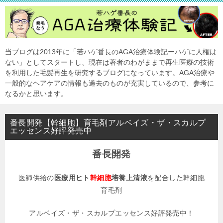
当ブログは2013年に「若ハゲ番長のAGA治療体験記ーハゲに人権は
ない」としてスタートし、現在は著者のわがままで再生医療の技術
を利用した毛髪再生を研究するブログになっています。AGA治療や
一般的なヘアケアの情報も過去のものが充実しているので、参考に
なるかと思います。
番長開発【幹細胞】育毛剤アルベイズ・ザ・スカルプ
エッセンス好評発売中
番長開発
医師供給の
医療用ヒト
幹細胞
培養上清液
を配合した幹細胞
育毛剤
アルベイズ・ザ・スカルプエッセンス好評発売中！