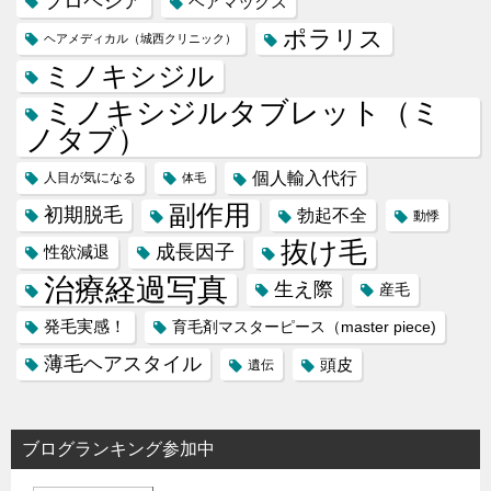
プロペシア
ヘアマックス
ポラリス
ヘアメディカル（城西クリニック）
ミノキシジル
ミノキシジルタブレット（ミ
ノタブ）
個人輸入代行
人目が気になる
体毛
副作用
初期脱毛
勃起不全
動悸
抜け毛
成長因子
性欲減退
治療経過写真
生え際
産毛
発毛実感！
育毛剤マスターピース（master piece)
薄毛ヘアスタイル
頭皮
遺伝
ブログランキング参加中