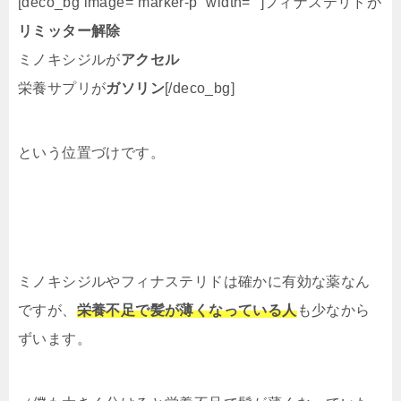
[deco_bg image=”marker-p” width=””]
フィナステリドが
リミッター解除
ミノキシジルが
アクセル
栄養サプリが
ガソリン
[/deco_bg]
という位置づけです。
ミノキシジルやフィナステリドは確かに有効な薬なん
ですが、
栄養不足で髪が薄くなっている人
も少なから
ずいます。