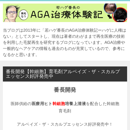
当ブログは2013年に「若ハゲ番長のAGA治療体験記ーハゲに人権は
ない」としてスタートし、現在は著者のわがままで再生医療の技術
を利用した毛髪再生を研究するブログになっています。AGA治療や
一般的なヘアケアの情報も過去のものが充実しているので、参考に
なるかと思います。
番長開発【幹細胞】育毛剤アルベイズ・ザ・スカルプ
エッセンス好評発売中
番長開発
医師供給の
医療用ヒト
幹細胞
培養上清液
を配合した幹細胞
育毛剤
アルベイズ・ザ・スカルプエッセンス好評発売中！