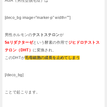
AGA（男性型脱毛症）は
[deco_bg image=”marker-p” width=””]
男性ホルモンの
テストステロン
が
5αリダクターゼ
という酵素の作用で
ジヒドロテストス
テロン（DHT）
に変換され、
このDHTが
毛母細胞の成長を止めてしまう
[/deco_bg]
ことで起こります。