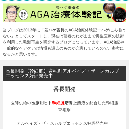
当ブログは2013年に「若ハゲ番長のAGA治療体験記ーハゲに人権は
ない」としてスタートし、現在は著者のわがままで再生医療の技術
を利用した毛髪再生を研究するブログになっています。AGA治療や
一般的なヘアケアの情報も過去のものが充実しているので、参考に
なるかと思います。
番長開発【幹細胞】育毛剤アルベイズ・ザ・スカルプ
エッセンス好評発売中
番長開発
医師供給の
医療用ヒト
幹細胞
培養上清液
を配合した幹細胞
育毛剤
アルベイズ・ザ・スカルプエッセンス好評発売中！