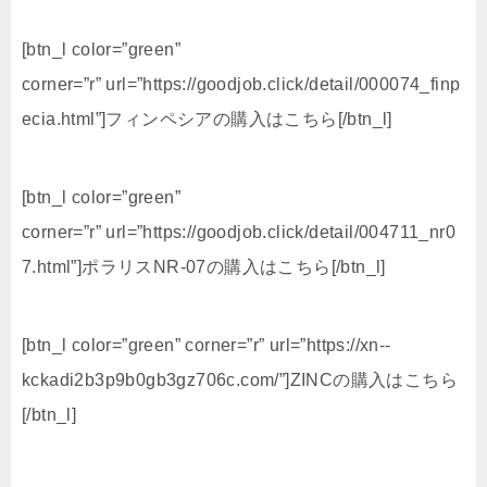
[btn_l color=”green”
corner=”r” url=”https://goodjob.click/detail/000074_finp
ecia.html”]フィンペシアの購入はこちら[/btn_l]
[btn_l color=”green”
corner=”r” url=”https://goodjob.click/detail/004711_nr0
7.html”]ポラリスNR-07の購入はこちら[/btn_l]
[btn_l color=”green” corner=”r” url=”https://xn--
kckadi2b3p9b0gb3gz706c.com/”]ZINCの購入はこちら
[/btn_l]