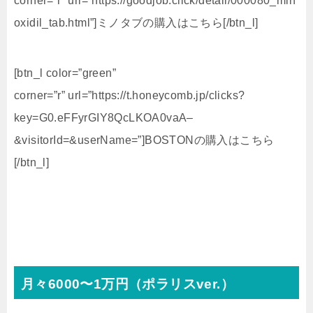
corner=”r” url=”https://goodjob.click/detail/000080_min
oxidil_tab.html”]ミノタブの購入はこちら[/btn_l]
[btn_l color=”green”
corner=”r” url=”https://t.honeycomb.jp/clicks?
key=G0.eFFyrGIY8QcLKOA0vaA–
&visitorId=&userName=”]BOSTONの購入はこちら
[/btn_l]
月々6000〜1万円（ポラリスver.）