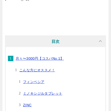
目次
月々〜3000円【コスパNo.1】
こんな方にオススメ！
フィンペシア
ミノキシジルタブレット
ZINC