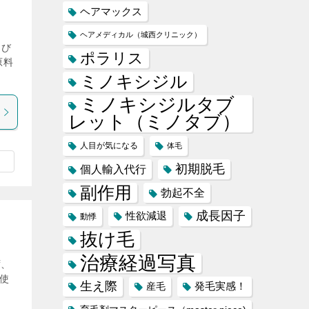
ヘアマックス
ヘアメディカル（城西クリニック）
たび
ポラリス
原料
ミノキシジル
ミノキシジルタブ
レット（ミノタブ）
人目が気になる
体毛
初期脱毛
個人輸入代行
副作用
勃起不全
成長因子
性欲減退
動悸
抜け毛
治療経過写真
ず、
使
生え際
産毛
発毛実感！