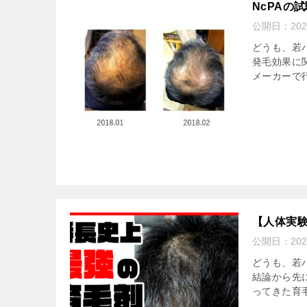
NcPAの
公開日：
20
どうも、若
発毛効果に
メーカーで行
【人体実
公開日：
20
どうも、若ハ
結論から先
ってきた育毛