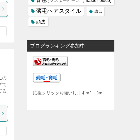
育毛剤マスターピース（master piece)
薄毛ヘアスタイル
遺伝
頭皮
ブログランキング参加中
んの
グで
てる
応援クリックお願いしますm(_ _)m