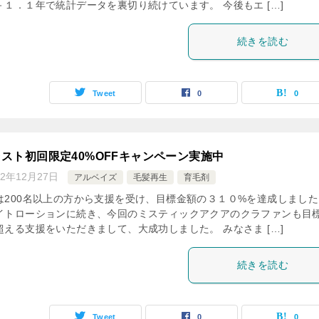
１．１年で統計データを裏切り続けています。 今後もエ […]
続きを読む
Tweet
0
0
スト初回限定40%OFFキャンペーン実施中
22年12月27日
アルベイズ
毛髪再生
育毛剤
は200名以上の方から支援を受け、目標金額の３１０%を達成しました
イトローションに続き、今回のミスティックアクアのクラファンも目
える支援をいただきまして、大成功しました。 みなさま […]
続きを読む
Tweet
0
0