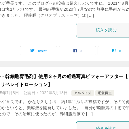
ゲ番長です。 このブログへの投稿は超久しぶりですね。 2021年9月
ぼ丸1年ぶりです。 最初の手術が2020年7月なので無事に手術から2
きました。 膠芽腫（グリオブラストーマ）は […]
続きを読む
Tweet
0
0
発・幹細胞育毛剤】使用３ヶ月の経過写真ビフォーアフター【
・リベレイトローション】
25年7月8日
公開日：
2022年3月18日
アルベイズ
毛髪再生
ハゲ番長です。 かなり久しぶり、約1年半ぶりの投稿ですが、その間
のかというと、美容液を開発していました。 自分が脳腫瘍の手術で
たので、その治療に使ったのが、幹細胞治療で […]
続きを読む