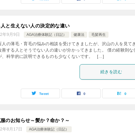
る人と生えない人の決定的な違い
22年9月9日
AGA治療体験記（日記）
健康法
毛髪再生
百人の薄毛・育毛の悩みの相談を受けてきましたが、沢山の人を見て
改善する人とそうでない人の違いが分かってきました。 僕の経験則な
が、科学的に説明できるものも少なくないです。 […]
続きを読む
Tweet
0
0
克服のお知らせ～髪か？命か？～
22年8月17日
AGA治療体験記（日記）