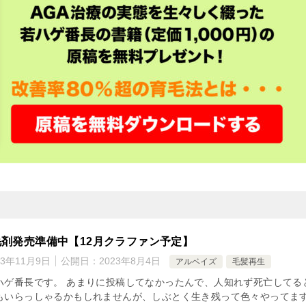
剤発売準備中【12月クラファン予定】
23年11月9日
公開日：
2023年8月4日
アルベイズ
毛髪再生
ハゲ番長です。 あまりに投稿してなかったんで、人知れず死亡してる
もいらっしゃるかもしれませんが、しぶとく生き残って色々やってま