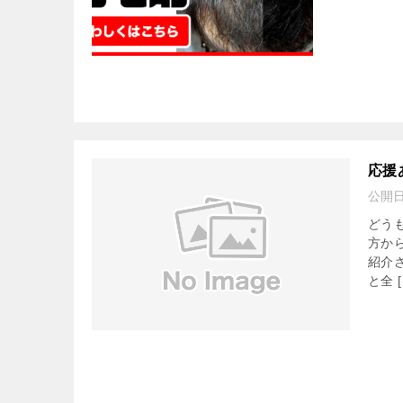
応援
公開
どう
方か
紹介
と全 [