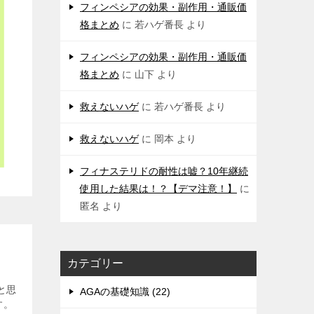
フィンペシアの効果・副作用・通販価
格まとめ
に
若ハゲ番長
より
フィンペシアの効果・副作用・通販価
格まとめ
に
山下
より
救えないハゲ
に
若ハゲ番長
より
救えないハゲ
に
岡本
より
フィナステリドの耐性は嘘？10年継続
使用した結果は！？【デマ注意！】
に
匿名
より
カテゴリー
と思
AGAの基礎知識 (22)
す。