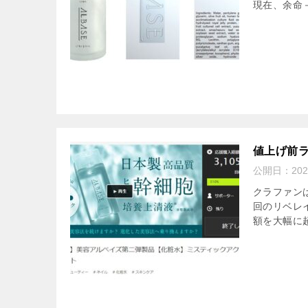
現在、余命－
値上げ前ラ
公開日：
20
クラファン
回のリベレ
額を大幅に超