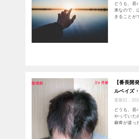
どうも、若ハ
来なので、ほ
きることがで
【番長開
ルベイズ
更新日：
20
どうも、若
やっていた
麻痺が遺っ