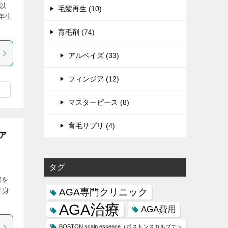
以
毛髪再生 (10)
年生
育毛剤 (74)
アルベイズ (33)
フィンジア (12)
マスターピース (8)
育毛サプリ (4)
ア
タグ
何を
半身
AGA専門クリニック
AGA治療
AGA費用
BOSTON scalp essence（ボストンスカルプエッ