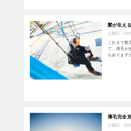
髪が生え
公開日：
20
これまで数
て、薄毛が
もあります
薄毛完全
公開日：
20