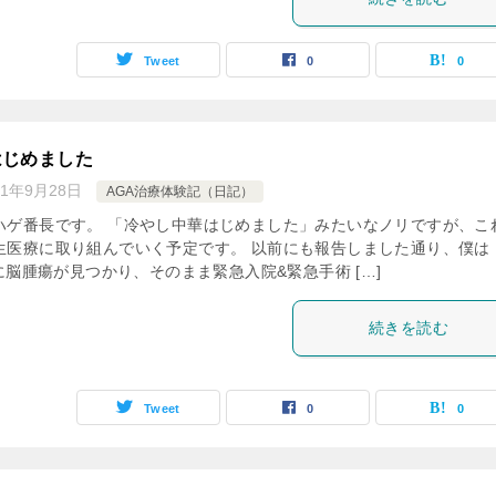
Tweet
0
0
はじめました
21年9月28日
AGA治療体験記（日記）
ハゲ番長です。 「冷やし中華はじめました」みたいなノリですが、こ
生医療に取り組んでいく予定です。 以前にも報告しました通り、僕は
月に脳腫瘍が見つかり、そのまま緊急入院&緊急手術 […]
続きを読む
Tweet
0
0