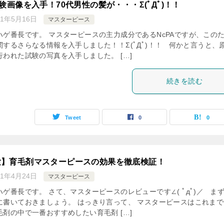
試験画像を入手！70代男性の髪が・・・Σ(ﾟДﾟ)！！
21年5月16日
マスターピース
ハゲ番長です。 マスターピースの主力成分であるNcPAですが、この
関するさらなる情報を入手しました！！Σ(ﾟДﾟ)！！ 何かと言うと、
われた試験の写真を入手しました。 […]
続きを読む
Tweet
0
0
験】育毛剤マスターピースの効果を徹底検証！
21年4月24日
マスターピース
ゲ番長です。 さて、マスターピースのレビューです∠( ﾟдﾟ)／ ま
に書いておきましょう。 はっきり言って、 マスターピースはこれまで
剤の中で一番おすすめしたい育毛剤 […]