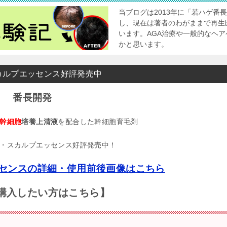
当ブログは2013年に「若ハゲ番
し、現在は著者のわがままで再生
います。AGA治療や一般的なヘ
かと思います。
カルプエッセンス好評発売中
番長開発
幹細胞
培養上清液
を配合した幹細胞育毛剤
・スカルプエッセンス好評発売中！
センスの詳細・使用前後画像はこちら
購入したい方はこちら】