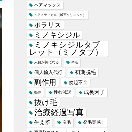
ヘアマックス
ヘアメディカル（城西クリニック）
ポラリス
ミノキシジル
ミノキシジルタブ
レット（ミノタブ）
人目が気になる
体毛
初期脱毛
個人輸入代行
副作用
勃起不全
成長因子
性欲減退
動悸
抜け毛
治療経過写真
生え際
産毛
発毛実感！