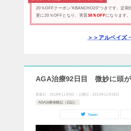
20％OFFクーポン”KBANCHO20”つきです。
定期
更に20％OFFとなり、実質
38％OFF
になります。
＞＞アルベイズ
AGA治療92日目 微妙に頭
更新日：
2018年11月9日
公開日：
2013年11月28日
AGA治療体験記（日記）
Tweet