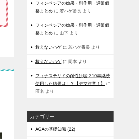
フィンペシアの効果・副作用・通販価
格まとめ
に
若ハゲ番長
より
フィンペシアの効果・副作用・通販価
格まとめ
に
山下
より
救えないハゲ
に
若ハゲ番長
より
救えないハゲ
に
岡本
より
フィナステリドの耐性は嘘？10年継続
使用した結果は！？【デマ注意！】
に
匿名
より
カテゴリー
AGAの基礎知識 (22)