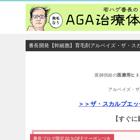
番長開発【幹細胞】育毛剤アルベイズ・ザ・ス
医師供給の
医療用ヒト
アルベイズ・ザ
＞＞ザ・スカルプエッ
【すぐに
番長ブログ限定20％OFFクーポンつき