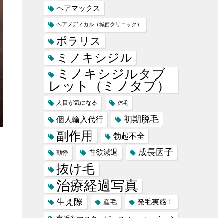
ヘアマックス
ヘアメディカル（城西クリニック）
ポラリス
ミノキシジル
ミノキシジルタブ
レット（ミノタブ）
人目が気になる
体毛
初期脱毛
個人輸入代行
副作用
勃起不全
成長因子
性欲減退
動悸
抜け毛
治療経過写真
生え際
産毛
発毛実感！