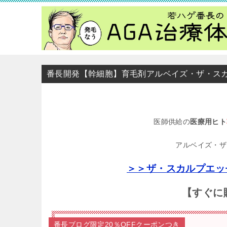
番長開発【幹細胞】育毛剤アルベイズ・ザ・ス
医師供給の
医療用ヒト
アルベイズ・ザ
＞＞ザ・スカルプエッ
【すぐに
番長ブログ限定20％OFFクーポンつき