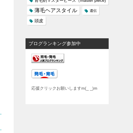
育毛剤マスターピース（master piece)
薄毛ヘアスタイル
遺伝
頭皮
ブログランキング参加中
応援クリックお願いしますm(_ _)m