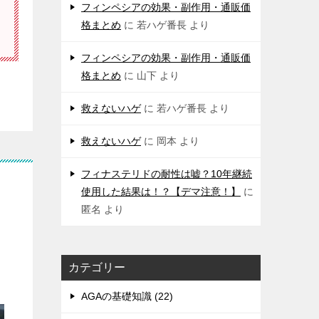
フィンペシアの効果・副作用・通販価
格まとめ
に
若ハゲ番長
より
フィンペシアの効果・副作用・通販価
格まとめ
に
山下
より
救えないハゲ
に
若ハゲ番長
より
救えないハゲ
に
岡本
より
フィナステリドの耐性は嘘？10年継続
使用した結果は！？【デマ注意！】
に
匿名
より
カテゴリー
AGAの基礎知識 (22)