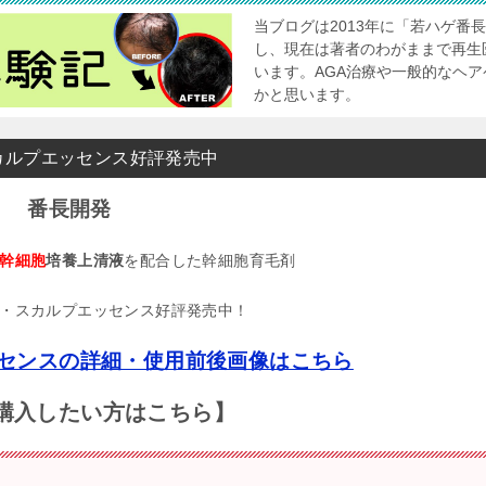
当ブログは2013年に「若ハゲ番
し、現在は著者のわがままで再生
います。AGA治療や一般的なヘ
かと思います。
カルプエッセンス好評発売中
番長開発
幹細胞
培養上清液
を配合した幹細胞育毛剤
・スカルプエッセンス好評発売中！
センスの詳細・使用前後画像はこちら
購入したい方はこちら】