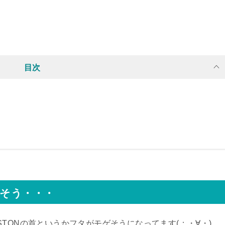
目次
ゲそう・・・
TONの首というかフタがモゲそうになってます(；・∀・)