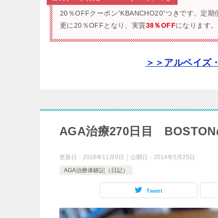
20％OFFクーポン”KBANCHO20”つきです。
定期
更に20％OFFとなり、実質
38％OFF
になります。
＞＞アルベイズ
AGA治療270日目 BOST
更新日：
2018年11月9日
公開日：
2014年5月25日
AGA治療体験記（日記）
Tweet