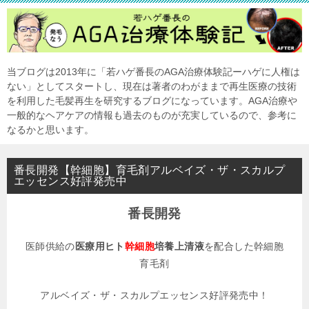
当ブログは2013年に「若ハゲ番長のAGA治療体験記ーハゲに人権は
ない」としてスタートし、現在は著者のわがままで再生医療の技術
を利用した毛髪再生を研究するブログになっています。AGA治療や
一般的なヘアケアの情報も過去のものが充実しているので、参考に
なるかと思います。
番長開発【幹細胞】育毛剤アルベイズ・ザ・スカルプ
エッセンス好評発売中
番長開発
医師供給の
医療用ヒト
幹細胞
培養上清液
を配合した幹細胞
育毛剤
アルベイズ・ザ・スカルプエッセンス好評発売中！