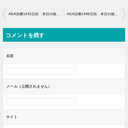
投
AGA治療1443日目 本日の抜け毛72本！だいぶ減りました＆質問を送ってもらえると助かります
AGA治療1486日目 本日の抜け毛58本&フィンジア捨てました
稿
ナ
コメントを残す
ビ
ゲ
名前
ー
シ
ョ
ン
メール（公開されません）
サイト