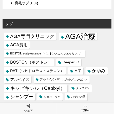
育毛サプリ (4)
タグ
AGA治療
AGA専門クリニック
AGA費用
BOSTON scalp essence（ボストンスカルプエッセンス）
BOSTON（ボストン）
Deeper3D
かゆみ
DHT（ジヒドロテストステロン）
M字
アルベイズ
アルベイズ・ザ・スカルプエッセンス
キャピキシル（Capixyl）
クラファン
シャンプー
ジェネリック
ハゲの恋愛
フィナステリド
ヒト幹細胞培養上清液
TOPへ
シェア