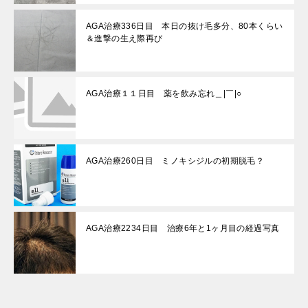
AGA治療336日目 本日の抜け毛多分、80本くらい
＆進撃の生え際再び
AGA治療１１日目 薬を飲み忘れ＿|￣|○
AGA治療260日目 ミノキシジルの初期脱毛？
AGA治療2234日目 治療6年と1ヶ月目の経過写真