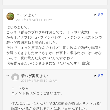
エミシ
より:
返信
2014年1月23日 11:44 PM
はじめまして。
こっそり番長のブログを拝見してて、ようやく決意し、今日
からミノタブ10mg・フィンペシアmg・ジンク・ボストンで
若ハゲ撲滅運動を開始しました。
それでちょっと質問なんですけど、朝に飲んで強烈な眠気と
か襲ってきましたか？さすがに仕事中に眠るわけにはいかな
いんで、夜に飲んだ方がいいんですかね？
僕も番長みたいにふさふさになりたいんです！(血涙)
若ハゲ番長
より:
返信
2014年1月24日 12:13 AM
エミシさん
コメントありがとうございます。
僕の場合は、ほとんど（AGA治療薬が原因と考えられる）
眠気やだるさを感じることはありませんでした。