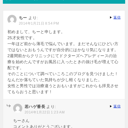
ゲ
ー
ちー
より:
返信
シ
2014年1月21日 8:54 PM
ョ
初めまして、ちーと申します。
25才女性です。
ン
一年ほど前から薄毛で悩んでいます。まだそんなにひどい方
ではないとおもうんですが自分的にはかなり気になります。
2週間前からクリニックにてドクターズヘアレディースの治
療を始めたんですがお風呂に入ったときの抜け毛が増えて心
配です。
そのことについて調べていころこのブログを見つけました！
なんだか落ちていた気持ちが少し軽くなりました。
女性と男性では治療違うとおもいますがこれからも拝見させ
てもらおうと思います！
若ハゲ番長
より:
返信
2014年1月22日 1:23 AM
ちーさん
コメントありがとうございます。