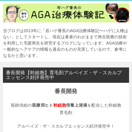
当ブログは2013年に「若ハゲ番長のAGA治療体験記ーハゲに人権は
ない」としてスタートし、現在は著者のわがままで再生医療の技術
を利用した毛髪再生を研究するブログになっています。AGA治療や
一般的なヘアケアの情報も過去のものが充実しているので、参考に
なるかと思います。
番長開発【幹細胞】育毛剤アルベイズ・ザ・スカルプ
エッセンス好評発売中
番長開発
医師供給の
医療用ヒト
幹細胞
培養上清液
を配合した幹細胞
育毛剤
アルベイズ・ザ・スカルプエッセンス好評発売中！