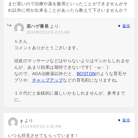
まだ若いので治療や薬を服用といったことができませんがそ
れ以外に何か出来ることがあったら教えて下さいませんか？
若ハゲ番長
より:
返信
2014年2月12日 4:23 AM
ｋさん
コメントありがとうございます。
頭皮のマッサージなどはやらないよりはマシかもしれませ
んが、あまり効果は期待できないです(´・ω・`)
なので、AGA治療薬以外だと、
BOSTON
のような育毛サ
プリや、
チャップアップ
などの育毛剤になりますね。
１０代だと金銭的に厳しいかもしれませんが、参考まで
に。
y
より:
返信
2014年9月3日 2:35 PM
いつも拝見させてもらっています！