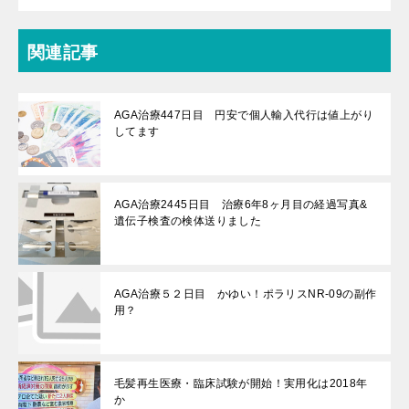
関連記事
AGA治療447日目 円安で個人輸入代行は値上がり
してます
AGA治療2445日目 治療6年8ヶ月目の経過写真&
遺伝子検査の検体送りました
AGA治療５２日目 かゆい！ポラリスNR-09の副作
用？
毛髪再生医療・臨床試験が開始！実用化は2018年
か