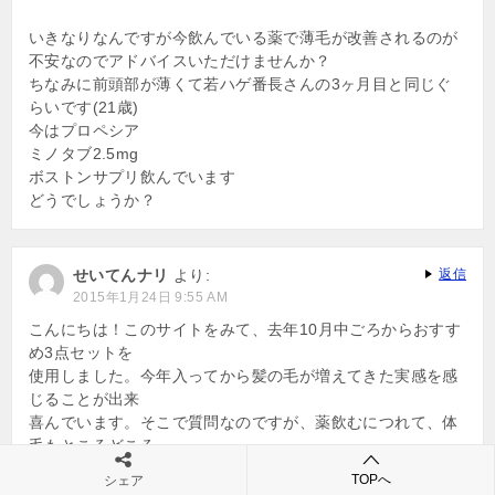
いきなりなんですが今飲んでいる薬で薄毛が改善されるのが
不安なのでアドバイスいただけませんか？
ちなみに前頭部が薄くて若ハゲ番長さんの3ヶ月目と同じぐ
らいです(21歳)
今はプロペシア
ミノタブ2.5mg
ボストンサプリ飲んでいます
どうでしょうか？
せいてんナリ
より:
返信
2015年1月24日 9:55 AM
こんにちは！このサイトをみて、去年10月中ごろからおすす
め3点セットを
使用しました。今年入ってから髪の毛が増えてきた実感を感
じることが出来
喜んでいます。そこで質問なのですが、薬飲むにつれて、体
毛もところどころ
濃くなっていたのですが、最近この体毛が薄くなってきたよ
TOPへ
シェア
うに感じています。