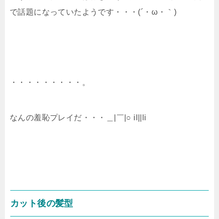
で話題になっていたようです・・・(´・ω・｀)
・・・・・・・・・。
なんの羞恥プレイだ・・・＿|￣|○ il||li
カット後の髪型