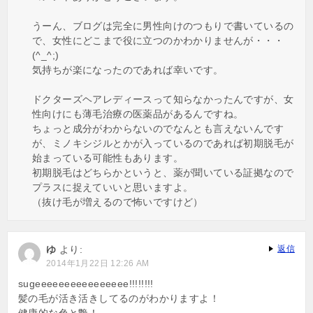
うーん、ブログは完全に男性向けのつもりで書いているの
で、女性にどこまで役に立つのかわかりませんが・・・
(^_^;)
気持ちが楽になったのであれば幸いです。
ドクターズヘアレディースって知らなかったんですが、女
性向けにも薄毛治療の医薬品があるんですね。
ちょっと成分がわからないのでなんとも言えないんです
が、ミノキシジルとかが入っているのであれば初期脱毛が
始まっている可能性もあります。
初期脱毛はどちらかというと、薬が聞いている証拠なので
プラスに捉えていいと思いますよ。
（抜け毛が増えるので怖いですけど）
ゆ
より:
返信
2014年1月22日 12:26 AM
sugeeeeeeeeeeeeeeee!!!!!!!!
髪の毛が活き活きしてるのがわかりますよ！
健康的な色と艶！