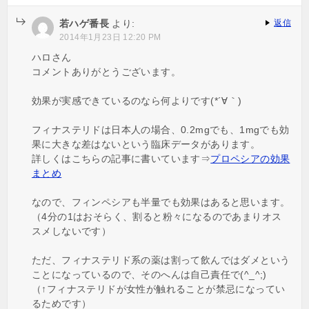
若ハゲ番長
より:
返信
2014年1月23日 12:20 PM
ハロさん
コメントありがとうございます。
効果が実感できているのなら何よりです(*´∀｀)
フィナステリドは日本人の場合、0.2mgでも、1mgでも効
果に大きな差はないという臨床データがあります。
詳しくはこちらの記事に書いています⇒
プロペシアの効果
まとめ
なので、フィンペシアも半量でも効果はあると思います。
（4分の1はおそらく、割ると粉々になるのであまりオス
スメしないです）
ただ、フィナステリド系の薬は割って飲んではダメという
ことになっているので、そのへんは自己責任で(^_^;)
（↑フィナステリドが女性が触れることが禁忌になってい
るためです）