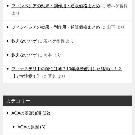
フィンペシアの効果・副作用・通販価格まとめ
に
若ハゲ番長
より
フィンペシアの効果・副作用・通販価格まとめ
に
山下
より
救えないハゲ
に
若ハゲ番長
より
救えないハゲ
に
岡本
より
フィナステリドの耐性は嘘？10年継続使用した結果は！？
【デマ注意！】
に
匿名
より
カテゴリー
AGAの基礎知識 (22)
AGAの原因 (6)