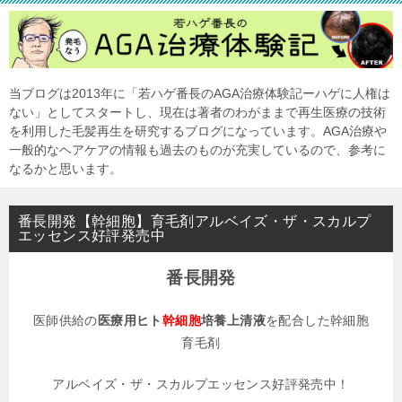
当ブログは2013年に「若ハゲ番長のAGA治療体験記ーハゲに人権は
ない」としてスタートし、現在は著者のわがままで再生医療の技術
を利用した毛髪再生を研究するブログになっています。AGA治療や
一般的なヘアケアの情報も過去のものが充実しているので、参考に
なるかと思います。
番長開発【幹細胞】育毛剤アルベイズ・ザ・スカルプ
エッセンス好評発売中
番長開発
医師供給の
医療用ヒト
幹細胞
培養上清液
を配合した幹細胞
育毛剤
アルベイズ・ザ・スカルプエッセンス好評発売中！