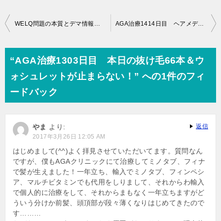
投
WELQ問題の本質とデマ情報に踊らされないために必要なリテラシー
AGA治療1414日目 ヘアメディカルの浜中医師がテレビに出てました
稿
ナ
“AGA治療1303日目 本日の抜け毛66本＆ウ
ビ
ォシュレットが止まらない！” への1件のフィ
ゲ
ードバック
ー
シ
やま
より:
返信
ョ
2017年3月26日 12:05 AM
ン
はじめまして(^^)よく拝見させていただいてます。質問なん
ですが、僕もAGAクリニックにて治療してミノタブ、フィナ
で髪が生えました！一年立ち、輸入でミノタブ、フィンペシ
ア、マルチビタミンでも代用をしりまして、それからわ輸入
で個人的に治療をして、それからまもなく一年立ちますがど
ういう分けか前髪、頭頂部が段々薄くなりはじめてきたので
す………