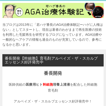
当ブログは2013年に「若ハゲ番長のAGA治療体験記ーハゲに人権は
ない」としてスタートし、現在は著者のわがままで再生医療の技術
を利用した毛髪再生を研究するブログになっています。AGA治療や
一般的なヘアケアの情報も過去のものが充実しているので、参考に
なるかと思います。
番長開発【幹細胞】育毛剤アルベイズ・ザ・スカルプ
エッセンス好評発売中
番長開発
医師供給の
医療用ヒト
幹細胞
培養上清液
を配合した幹細胞
育毛剤
アルベイズ・ザ・スカルプエッセンス好評発売中！