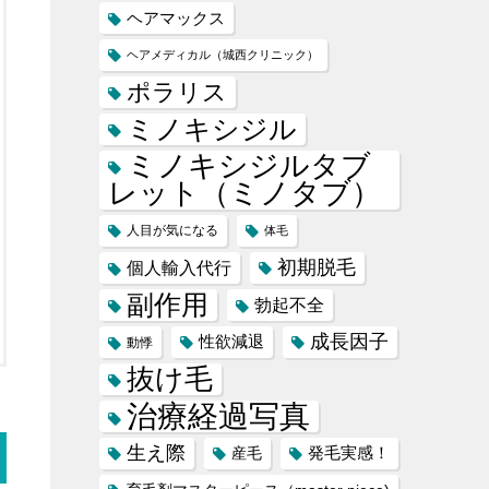
ヘアマックス
ヘアメディカル（城西クリニック）
ポラリス
ミノキシジル
ミノキシジルタブ
レット（ミノタブ）
人目が気になる
体毛
初期脱毛
個人輸入代行
副作用
勃起不全
成長因子
性欲減退
動悸
抜け毛
治療経過写真
生え際
産毛
発毛実感！