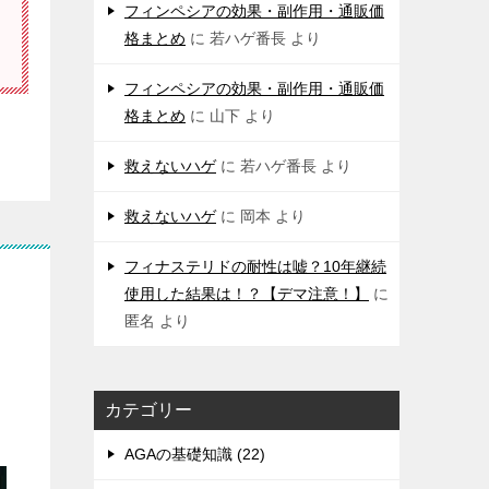
フィンペシアの効果・副作用・通販価
格まとめ
に
若ハゲ番長
より
フィンペシアの効果・副作用・通販価
格まとめ
に
山下
より
救えないハゲ
に
若ハゲ番長
より
救えないハゲ
に
岡本
より
フィナステリドの耐性は嘘？10年継続
使用した結果は！？【デマ注意！】
に
匿名
より
カテゴリー
AGAの基礎知識 (22)