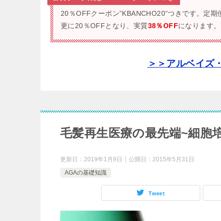
20％OFFクーポン”KBANCHO20”つきです。
定期
更に20％OFFとなり、実質
38％OFF
になります。
＞＞アルベイズ
毛髪再生医療の最先端~細胞培
更新日：
2019年1月9日
公開日：
2015年5月31日
AGAの基礎知識
Tweet