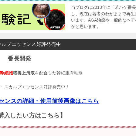
当ブログは2013年に「若ハゲ番
し、現在は著者のわがままで再生
います。AGA治療や一般的なヘ
かと思います。
カルプエッセンス好評発売中
番長開発
幹細胞
培養上清液
を配合した幹細胞育毛剤
・スカルプエッセンス好評発売中！
センスの詳細・使用前後画像はこちら
購入したい方はこちら】