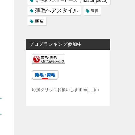
育毛剤マスターピース（master piece)
薄毛ヘアスタイル
遺伝
頭皮
ブログランキング参加中
応援クリックお願いしますm(_ _)m