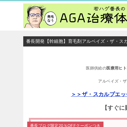
番長開発【幹細胞】育毛剤アルベイズ・ザ・ス
医師供給の
医療用ヒト
アルベイズ・ザ
＞＞ザ・スカルプエッ
【すぐに
番長ブログ限定20％OFFクーポンつき