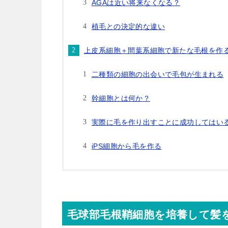
AGAは近い将来なくなる？
植毛との決定的な違い
上皮系細胞＋間葉系細胞で新たな毛根を作
二種類の細胞の出会いで毛包が生まれる
幹細胞とは何か？
実際に毛を作り出すことに成功してはい
iPS細胞から毛を作る
毛球部毛根鞘細胞を培養して髪