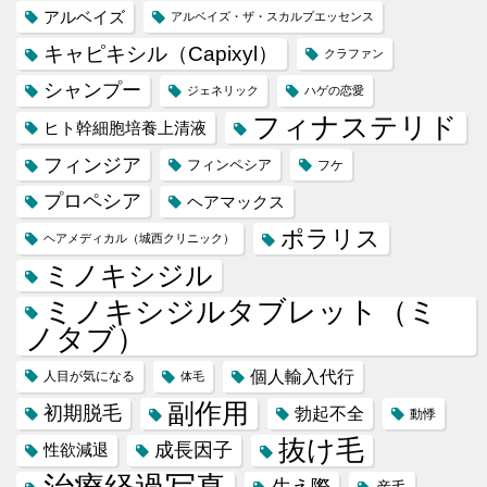
アルベイズ
アルベイズ・ザ・スカルプエッセンス
キャピキシル（Capixyl）
クラファン
シャンプー
ジェネリック
ハゲの恋愛
フィナステリド
ヒト幹細胞培養上清液
フィンジア
フィンペシア
フケ
プロペシア
ヘアマックス
ポラリス
ヘアメディカル（城西クリニック）
ミノキシジル
ミノキシジルタブレット（ミ
ノタブ）
個人輸入代行
人目が気になる
体毛
副作用
初期脱毛
勃起不全
動悸
抜け毛
成長因子
性欲減退
生え際
産毛