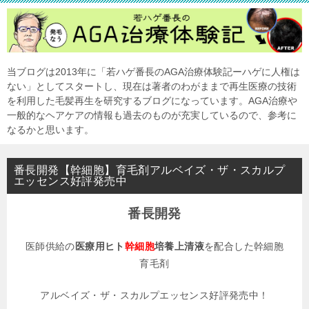
当ブログは2013年に「若ハゲ番長のAGA治療体験記ーハゲに人権は
ない」としてスタートし、現在は著者のわがままで再生医療の技術
を利用した毛髪再生を研究するブログになっています。AGA治療や
一般的なヘアケアの情報も過去のものが充実しているので、参考に
なるかと思います。
番長開発【幹細胞】育毛剤アルベイズ・ザ・スカルプ
エッセンス好評発売中
番長開発
医師供給の
医療用ヒト
幹細胞
培養上清液
を配合した幹細胞
育毛剤
アルベイズ・ザ・スカルプエッセンス好評発売中！