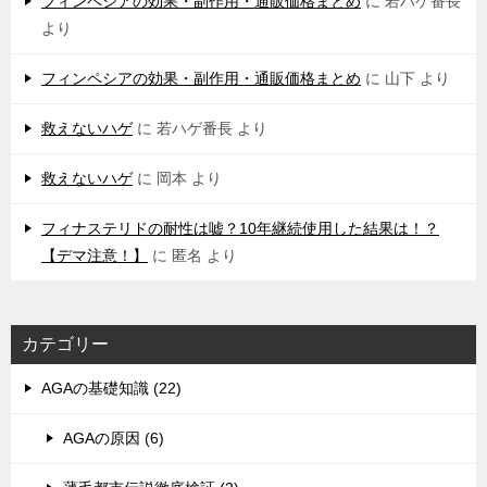
フィンペシアの効果・副作用・通販価格まとめ
に
若ハゲ番長
より
フィンペシアの効果・副作用・通販価格まとめ
に
山下
より
救えないハゲ
に
若ハゲ番長
より
救えないハゲ
に
岡本
より
フィナステリドの耐性は嘘？10年継続使用した結果は！？
【デマ注意！】
に
匿名
より
カテゴリー
AGAの基礎知識 (22)
AGAの原因 (6)