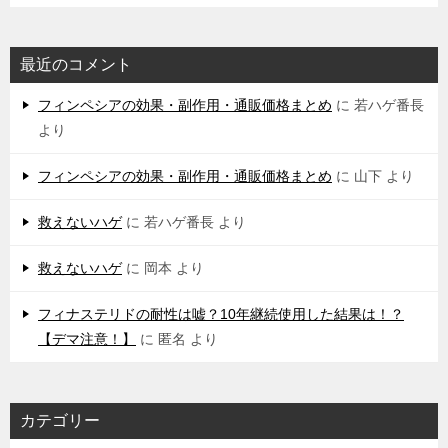
最近のコメント
フィンペシアの効果・副作用・通販価格まとめ
に
若ハゲ番長
より
フィンペシアの効果・副作用・通販価格まとめ
に
山下
より
救えないハゲ
に
若ハゲ番長
より
救えないハゲ
に
岡本
より
フィナステリドの耐性は嘘？10年継続使用した結果は！？
【デマ注意！】
に
匿名
より
カテゴリー