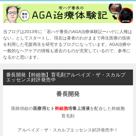
当ブログは2013年に「若ハゲ番長のAGA治療体験記ーハゲに人権は
ない」としてスタートし、現在は著者のわがままで再生医療の技術
を利用した毛髪再生を研究するブログになっています。AGA治療や
一般的なヘアケアの情報も過去のものが充実しているので、参考に
なるかと思います。
番長開発【幹細胞】育毛剤アルベイズ・ザ・スカルプ
エッセンス好評発売中
番長開発
医師供給の
医療用ヒト
幹細胞
培養上清液
を配合した幹細胞
育毛剤
アルベイズ・ザ・スカルプエッセンス好評発売中！