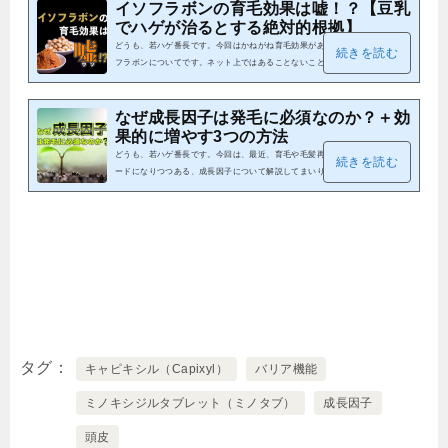
西洋ではレッドクローバーと呼ばれ、ハーブとして古来から使われてきまし
イソフラボンの育毛効果は嘘！？【豆乳
た。明治時代に牧草として西洋から持ち込まれ、全国に広まった外来種で
でハゲが治るとする絶対的根拠】
す。 ちなみに、僕の実家は超田舎なので、道端にアカツメクサが普通に生え
どうも、若ハゲ番長です。今回はかねがね育毛効果があると言われているイソ
続きを読む
てます。取り...
フラボンについてです。ネット上ではあることないこと騒がれているので、こ
の記事ではエビデンス（科学的根拠）に基いて効果を検証していきます。DHT
を抑制するというのは嘘？本当？意外と怖い？イソフラボンの副作用とは？カ
プサイシン×イソフラボンで発毛の真相などなど、しっかり解説してまいりま
なぜ成長因子は発毛に必須なのか？＋効
すので、ぜひ参考にしてみてください( ´∀｀)bｸﾞｯ! イソフラボンにはDHT抑制
果的に増やす3つの方法
効果あり！？まずイソフラボンのDHT抑制効果について見ていきましょう。D
どうも、若ハゲ番長です。今回は、最近、育毛や毛髪再生医療の分野でキーワ
続きを読む
HT（ジ...
ードになりつつある、成長因子について解説してまいります。成長因子は、効
果が科学的に検証されているものが多いもともと生体内に存在する物質なの
で、安全性が高い効果が高すぎるため医薬品指定されている成分もあるなどの
理由から、かなり注目している育毛成分です。いや、成長因子に関しては、発
毛成分と言った方が良いでしょう。 成長因子とは？成長因子は増殖因子グロ
ースファクター（GF）などとも呼ばれます。（このブログでは基本的に成長
因子と...
タグ
キャピキシル（Capixyl）
バリア機能
ミノキシジルタブレット（ミノタブ）
成長因子
頭皮