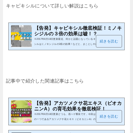
キャピキシルについて詳しい解説はこちら
【告発】キャピキシル徹底検証！ミノキ
シジルの３倍の効果は嘘！？
※2017年8月18日更新最近、何かと話題になっているキャピキシル。キャピキ
続きを読む
シルはミノキシジルの3倍の効果！などと、まことしやかにささやかれていま
すが、果たして本当なのか？ キャピキシルの効果について製造元のルーカス
マイヤーコスメティクス社が出しているデータを元に徹底的に検証してみまし
た。ぜひ、参考にしてみてください。キャピキシルとは？まずは簡単にキャピ
キシルとは何なのかを解説しておきましょう。キャピキシルはカナダのルーカ
スマイヤーコスメティクスが開発した成分で、アセチルテトラペプチド3アカ
ツメク...
記事中で紹介した関連記事はこちら
【告発】アカツメクサ花エキス（ビオカ
ニンA）の育毛効果を徹底検証！
※2017年8月18日更新どうも、若ハゲ番長です。今回はキャピキシルの主成分
続きを読む
の一つであるアカツメクサ花エキス（ビオカニンA）の育毛効果について検証
していきたいと思います！ぜひ、チェックしてみてください( ´∀｀)bｸﾞｯ!アカ
ツメクサとは？アカツメクサとはマメ科の多年草で、クローバーの一種です。