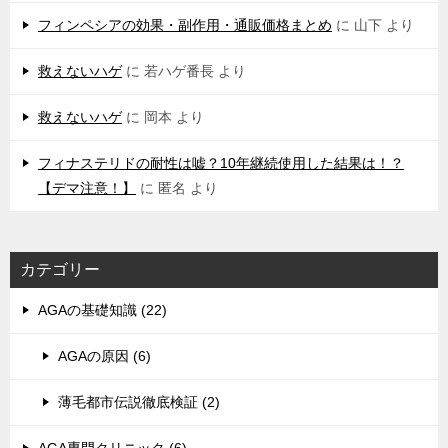
フィンペシアの効果・副作用・通販価格まとめ
に
山下
より
救えないハゲ
に
若ハゲ番長
より
救えないハゲ
に
岡本
より
フィナステリドの耐性は嘘？10年継続使用した結果は！？
【デマ注意！】
に
匿名
より
カテゴリー
AGAの基礎知識 (22)
AGAの原因 (6)
薄毛都市伝説徹底検証 (2)