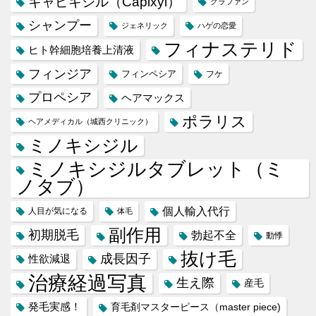
キャピキシル（Capixyl）
クラファン
シャンプー
ジェネリック
ハゲの恋愛
フィナステリド
ヒト幹細胞培養上清液
フィンジア
フィンペシア
フケ
プロペシア
ヘアマックス
ポラリス
ヘアメディカル（城西クリニック）
ミノキシジル
ミノキシジルタブレット（ミ
ノタブ）
個人輸入代行
人目が気になる
体毛
副作用
初期脱毛
勃起不全
動悸
抜け毛
成長因子
性欲減退
治療経過写真
生え際
産毛
発毛実感！
育毛剤マスターピース（master piece)