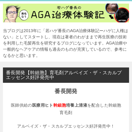
当ブログは2013年に「若ハゲ番長のAGA治療体験記ーハゲに人権は
ない」としてスタートし、現在は著者のわがままで再生医療の技術
を利用した毛髪再生を研究するブログになっています。AGA治療や
一般的なヘアケアの情報も過去のものが充実しているので、参考に
なるかと思います。
番長開発【幹細胞】育毛剤アルベイズ・ザ・スカルプ
エッセンス好評発売中
番長開発
医師供給の
医療用ヒト
幹細胞
培養上清液
を配合した幹細胞
育毛剤
アルベイズ・ザ・スカルプエッセンス好評発売中！