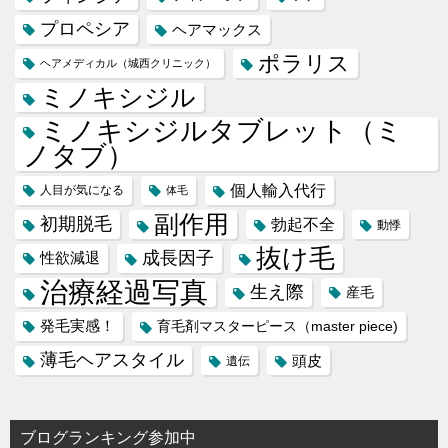
プロペシア
ヘアマックス
ポラリス
ヘアメディカル（城西クリニック）
ミノキシジル
ミノキシジルタブレット（ミ
ノタブ）
個人輸入代行
人目が気になる
体毛
副作用
初期脱毛
勃起不全
動悸
抜け毛
成長因子
性欲減退
治療経過写真
生え際
産毛
発毛実感！
育毛剤マスターピース（master piece)
薄毛ヘアスタイル
頭皮
遺伝
ブログランキング参加中