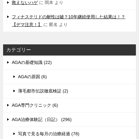
救えないハゲ
に
岡本
より
フィナステリドの耐性は嘘？10年継続使用した結果は！？
【デマ注意！】
に
匿名
より
カテゴリー
AGAの基礎知識 (22)
AGAの原因 (6)
薄毛都市伝説徹底検証 (2)
AGA専門クリニック (6)
AGA治療体験記（日記） (296)
写真で見る毎月の治療経過 (78)