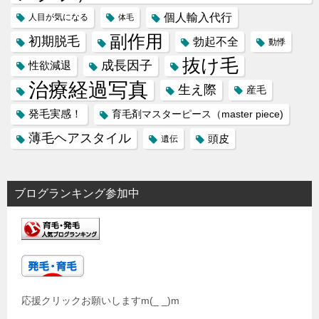
個人輸入代行
人目が気になる
体毛
副作用
初期脱毛
勃起不全
動悸
抜け毛
成長因子
性欲減退
治療経過写真
生え際
産毛
発毛実感！
育毛剤マスターピース（master piece)
薄毛ヘアスタイル
頭皮
遺伝
ブログランキング参加中
応援クリックお願いしますm(_ _)m