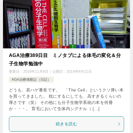
AGA治療389日目 ミノタブによる体毛の変化＆分
子生物学勉強中
更新日：
2018年11月9日
公開日：
2014年9月21日
AGA治療体験記（日記）
どうも、若ハゲ番長です。 「The Cell」というクソ厚い本
を買ってきました。 枕にするにしても、高すぎるくらいの
厚さです（笑） その他にも分子生物学系統の本を何冊
か・・・。 育毛において生体内シグナル（ […]
続きを読む