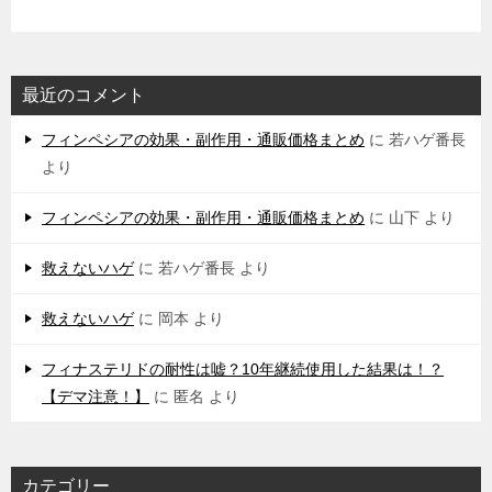
最近のコメント
フィンペシアの効果・副作用・通販価格まとめ
に
若ハゲ番長
より
フィンペシアの効果・副作用・通販価格まとめ
に
山下
より
救えないハゲ
に
若ハゲ番長
より
救えないハゲ
に
岡本
より
フィナステリドの耐性は嘘？10年継続使用した結果は！？
【デマ注意！】
に
匿名
より
カテゴリー