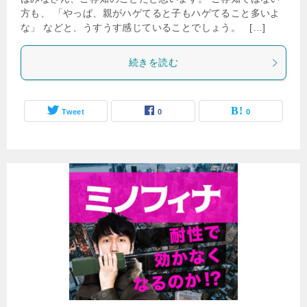
方も、 「やっぱ、親がハゲてると子もハゲてること多いよ
な」 などと、うすうす感じていることでしょう。 […]
続きを読む
Tweet
0
0