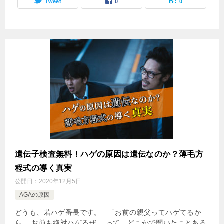
Tweet
0
0
遺伝子検査無料！ハゲの原因は遺伝なのか？薄毛方
程式の導く真実
公開日：
2020年12月5日
AGAの原因
どうも、若ハゲ番長です。 「お前の親父ってハゲてるか
ら、 お前も絶対ハゲるぜ」 って、どこかで聞いたことある