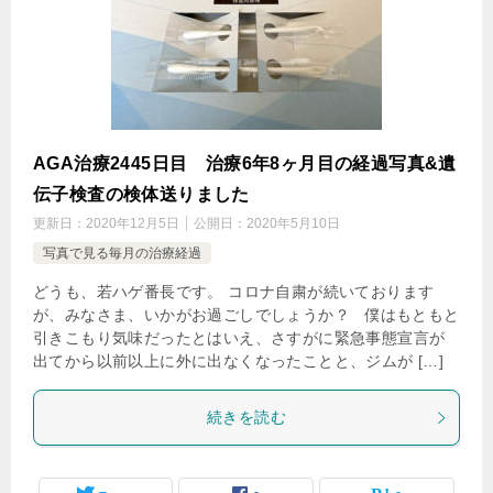
AGA治療2445日目 治療6年8ヶ月目の経過写真&遺
伝子検査の検体送りました
更新日：
2020年12月5日
公開日：
2020年5月10日
写真で見る毎月の治療経過
どうも、若ハゲ番長です。 コロナ自粛が続いております
が、みなさま、いかがお過ごしでしょうか？ 僕はもともと
引きこもり気味だったとはいえ、さすがに緊急事態宣言が
出てから以前以上に外に出なくなったことと、ジムが […]
続きを読む