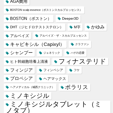
AGA費用
BOSTON scalp essence（ボストンスカルプエッセンス）
BOSTON（ボストン）
Deeper3D
かゆみ
DHT（ジヒドロテストステロン）
M字
アルベイズ
アルベイズ・ザ・スカルプエッセンス
キャピキシル（Capixyl）
クラファン
シャンプー
ジェネリック
ハゲの恋愛
フィナステリド
ヒト幹細胞培養上清液
フィンジア
フィンペシア
フケ
プロペシア
ヘアマックス
ポラリス
ヘアメディカル（城西クリニック）
ミノキシジル
ミノキシジルタブレット（ミ
ノタブ）