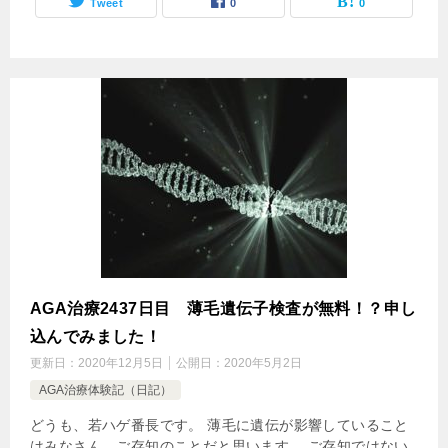
Tweet
0
0
AGA治療2437日目 薄毛遺伝子検査が無料！？申し
込んでみました！
更新日：
2020年12月5日
公開日：
2020年5月2日
AGA治療体験記（日記）
どうも、若ハゲ番長です。 薄毛に遺伝が影響していること
はみなさん、ご存知のことだと思います。 ご存知ではない