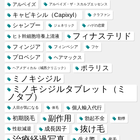
アルベイズ
アルベイズ・ザ・スカルプエッセンス
キャピキシル（Capixyl）
クラファン
シャンプー
ジェネリック
ハゲの恋愛
フィナステリド
ヒト幹細胞培養上清液
フィンジア
フィンペシア
フケ
プロペシア
ヘアマックス
ポラリス
ヘアメディカル（城西クリニック）
ミノキシジル
ミノキシジルタブレット（ミ
ノタブ）
個人輸入代行
人目が気になる
体毛
副作用
初期脱毛
勃起不全
動悸
抜け毛
成長因子
性欲減退
治療経過写真
生え際
産毛