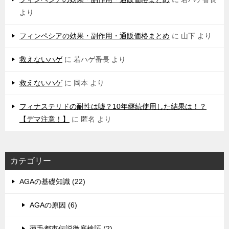
より
フィンペシアの効果・副作用・通販価格まとめ
に
山下
より
救えないハゲ
に
若ハゲ番長
より
救えないハゲ
に
岡本
より
フィナステリドの耐性は嘘？10年継続使用した結果は！？
【デマ注意！】
に
匿名
より
カテゴリー
AGAの基礎知識 (22)
AGAの原因 (6)
薄毛都市伝説徹底検証 (2)