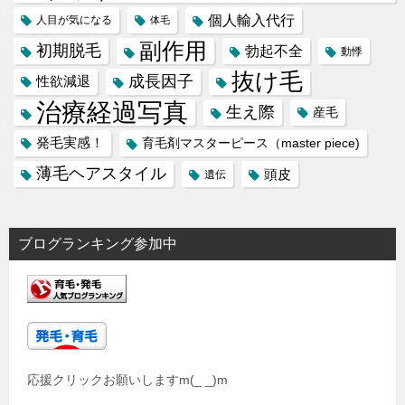
個人輸入代行
人目が気になる
体毛
副作用
初期脱毛
勃起不全
動悸
抜け毛
成長因子
性欲減退
治療経過写真
生え際
産毛
発毛実感！
育毛剤マスターピース（master piece)
薄毛ヘアスタイル
頭皮
遺伝
ブログランキング参加中
応援クリックお願いしますm(_ _)m