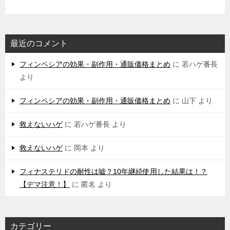
最近のコメント
フィンペシアの効果・副作用・通販価格まとめ
に
若ハゲ番長
より
フィンペシアの効果・副作用・通販価格まとめ
に
山下
より
救えないハゲ
に
若ハゲ番長
より
救えないハゲ
に
岡本
より
フィナステリドの耐性は嘘？10年継続使用した結果は！？
【デマ注意！】
に
匿名
より
カテゴリー