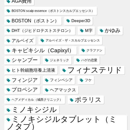
AGA費用
BOSTON scalp essence（ボストンスカルプエッセンス）
BOSTON（ボストン）
Deeper3D
かゆみ
DHT（ジヒドロテストステロン）
M字
アルベイズ
アルベイズ・ザ・スカルプエッセンス
キャピキシル（Capixyl）
クラファン
シャンプー
ジェネリック
ハゲの恋愛
フィナステリド
ヒト幹細胞培養上清液
フィンジア
フィンペシア
フケ
プロペシア
ヘアマックス
ポラリス
ヘアメディカル（城西クリニック）
ミノキシジル
ミノキシジルタブレット（ミ
ノタブ）